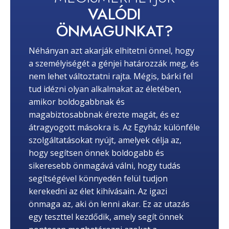
VALÓDI
ÖNMAGUNKAT?
Néhányan azt akarják elhitetni önnel, hogy
a személyiségét a génjei határozzák meg, és
nem lehet változtatni rajta. Mégis, bárki fel
tud idézni olyan alkalmakat az életében,
amikor boldogabbnak és
magabiztosabbnak érezte magát, és ez
átragyogott másokra is. Az Egyház különféle
szolgáltatásokat nyújt, amelyek célja az,
hogy segítsen önnek boldogabb és
sikeresebb önmagává válni, hogy tudás
segítségével könnyedén felül tudjon
kerekedni az élet kihívásain. Az igazi
önmaga az, aki ön lenni akar. Ez az utazás
egy teszttel kezdődik, amely segít önnek