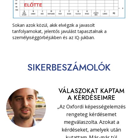
Sokan azok közül, akik elvégzik a javasolt
tanfolyamokat, jelentős javulást tapasztalnak a
személyiséggörbéjükben és az IQ-jukban.
SIKERBESZÁMOLÓK
VÁLASZOKAT KAPTAM
A KÉRDÉSEIMRE
„Az Oxfordi képességelemzés
rengeteg kérdésemet
megválaszolta. Azokat a
kérdéseket, amelyek után
kutattam. Már-már túl