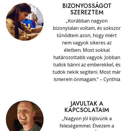
BIZONYOSSÁGOT
SZEREZTEM
„Korábban nagyon
bizonytalan voltam, és sokszor
tűnődtem azon, hogy miért
nem vagyok sikeres az
életben. Most sokkal
határozottabb vagyok. Jobban
tudok bánni az emberekkel, és
tudok nekik segíteni. Most már
ismerem önmagam.” – Cynthia
JAVULTAK A
KAPCSOLATAIM
„Nagyon jól kijövünk a
feleségemmel. Élvezem a