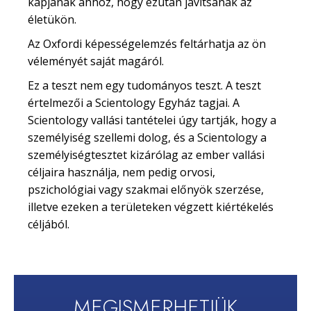
kapjanak ahhoz, hogy ezután javítsanak az
életükön.
Az Oxfordi képességelemzés feltárhatja az ön
véleményét saját magáról.
Ez a teszt nem egy tudományos teszt. A teszt
értelmezői a Scientology Egyház tagjai. A
Scientology vallási tantételei úgy tartják, hogy a
személyiség szellemi dolog, és a Scientology a
személyiségtesztet kizárólag az ember vallási
céljaira használja, nem pedig orvosi,
pszichológiai vagy szakmai előnyök szerzése,
illetve ezeken a területeken végzett kiértékelés
céljából.
MEGISMERHETJÜK