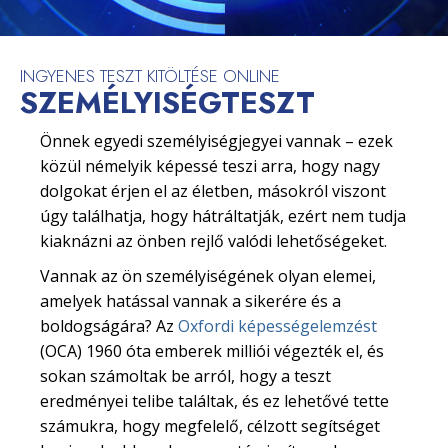
INGYENES TESZT KITÖLTÉSE ONLINE
SZEMÉLYISÉGTESZT
Önnek egyedi személyiségjegyei vannak – ezek
közül némelyik képessé teszi arra, hogy nagy
dolgokat érjen el az életben, másokról viszont
úgy találhatja, hogy hátráltatják, ezért nem tudja
kiaknázni az önben rejlő valódi lehetőségeket.
Vannak az ön személyiségének olyan elemei,
amelyek hatással vannak a sikerére és a
boldogságára? Az
Oxfordi képességelemzést
(OCA) 1960 óta emberek milliói végezték el, és
sokan számoltak be arról, hogy a teszt
eredményei telibe találtak, és ez lehetővé tette
számukra, hogy megfelelő, célzott segítséget