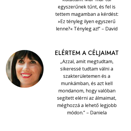
egyszerűnek tűnt, és fel is
tettem magamban a kérdést:
»Ez tényleg ilyen egyszerű
lenne?« Tényleg az!” – David
ELÉRTEM A CÉLJAIMAT
„Azzal, amit megtudtam,
sikeressé tudtam válni a
szakterületemen és a
munkámban, és azt kell
mondanom, hogy valóban
segített elérni az álmaimat,
méghozzá a lehető legjobb
módon.” – Daniela