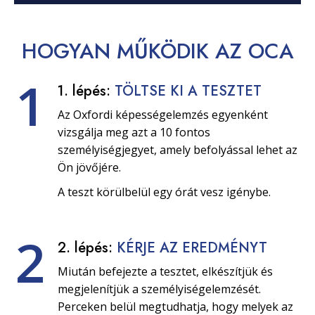
HOGYAN
MŰKÖDIK
AZ OCA
1
1. lépés:
TÖLTSE KI A TESZTET
Az Oxfordi képességelemzés egyenként
vizsgálja meg azt a 10 fontos
személyiségjegyet, amely befolyással lehet az
Ön jövőjére.
A teszt körülbelül egy órát vesz igénybe.
2
2. lépés:
KÉRJE AZ EREDMÉNYT
Miután befejezte a tesztet, elkészítjük és
megjelenítjük a személyiségelemzését.
Perceken belül megtudhatja, hogy melyek az