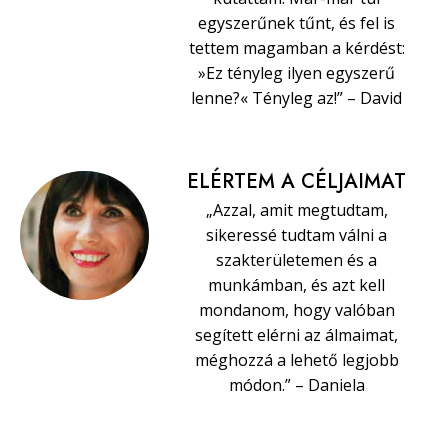
egyszerűnek tűnt, és fel is
tettem magamban a kérdést:
»Ez tényleg ilyen egyszerű
lenne?« Tényleg az!” – David
ELÉRTEM A CÉLJAIMAT
„Azzal, amit megtudtam,
sikeressé tudtam válni a
szakterületemen és a
munkámban, és azt kell
mondanom, hogy valóban
segített elérni az álmaimat,
méghozzá a lehető legjobb
módon.” – Daniela