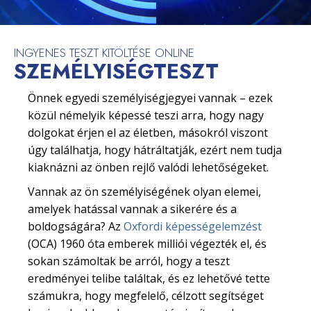
INGYENES TESZT KITÖLTÉSE ONLINE
SZEMÉLYISÉGTESZT
Önnek egyedi személyiségjegyei vannak – ezek
közül némelyik képessé teszi arra, hogy nagy
dolgokat érjen el az életben, másokról viszont
úgy találhatja, hogy hátráltatják, ezért nem tudja
kiaknázni az önben rejlő valódi lehetőségeket.
Vannak az ön személyiségének olyan elemei,
amelyek hatással vannak a sikerére és a
boldogságára? Az
Oxfordi képességelemzést
(OCA) 1960 óta emberek milliói végezték el, és
sokan számoltak be arról, hogy a teszt
eredményei telibe találtak, és ez lehetővé tette
számukra, hogy megfelelő, célzott segítséget