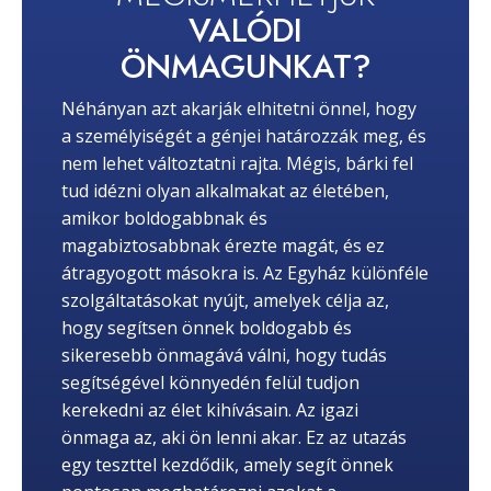
VALÓDI
ÖNMAGUNKAT?
Néhányan azt akarják elhitetni önnel, hogy
a személyiségét a génjei határozzák meg, és
nem lehet változtatni rajta. Mégis, bárki fel
tud idézni olyan alkalmakat az életében,
amikor boldogabbnak és
magabiztosabbnak érezte magát, és ez
átragyogott másokra is. Az Egyház különféle
szolgáltatásokat nyújt, amelyek célja az,
hogy segítsen önnek boldogabb és
sikeresebb önmagává válni, hogy tudás
segítségével könnyedén felül tudjon
kerekedni az élet kihívásain. Az igazi
önmaga az, aki ön lenni akar. Ez az utazás
egy teszttel kezdődik, amely segít önnek