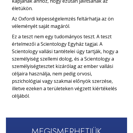
kapjanak ahhoz, hogy ezután javítsanak az
életükön.
Az Oxfordi képességelemzés feltárhatja az ön
véleményét saját magáról.
Ez a teszt nem egy tudományos teszt. A teszt
értelmezői a Scientology Egyház tagjai. A
Scientology vallási tantételei úgy tartják, hogy a
személyiség szellemi dolog, és a Scientology a
személyiségtesztet kizárólag az ember vallási
céljaira használja, nem pedig orvosi,
pszichológiai vagy szakmai előnyök szerzése,
illetve ezeken a területeken végzett kiértékelés
céljából.
MEGISMERHETJÜK