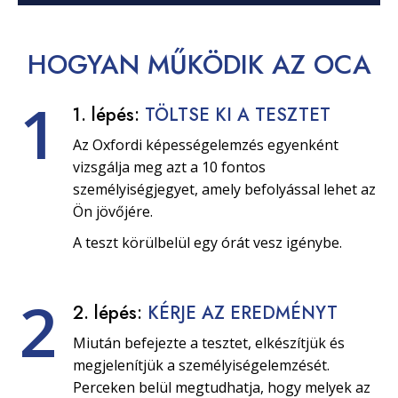
HOGYAN
MŰKÖDIK
AZ OCA
1
1. lépés:
TÖLTSE KI A TESZTET
Az Oxfordi képességelemzés egyenként
vizsgálja meg azt a 10 fontos
személyiségjegyet, amely befolyással lehet az
Ön jövőjére.
A teszt körülbelül egy órát vesz igénybe.
2
2. lépés:
KÉRJE AZ EREDMÉNYT
Miután befejezte a tesztet, elkészítjük és
megjelenítjük a személyiségelemzését.
Perceken belül megtudhatja, hogy melyek az