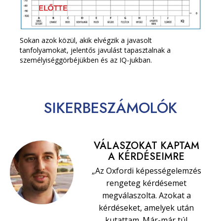
Sokan azok közül, akik elvégzik a javasolt
tanfolyamokat, jelentős javulást tapasztalnak a
személyiséggörbéjükben és az IQ-jukban.
SIKERBESZÁMOLÓK
VÁLASZOKAT KAPTAM
A KÉRDÉSEIMRE
„Az Oxfordi képességelemzés
rengeteg kérdésemet
megválaszolta. Azokat a
kérdéseket, amelyek után
kutattam. Már-már túl