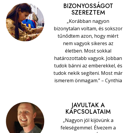
BIZONYOSSÁGOT
SZEREZTEM
„Korábban nagyon
bizonytalan voltam, és sokszor
tűnődtem azon, hogy miért
nem vagyok sikeres az
életben. Most sokkal
határozottabb vagyok. Jobban
tudok bánni az emberekkel, és
tudok nekik segíteni. Most már
ismerem önmagam.” – Cynthia
JAVULTAK A
KAPCSOLATAIM
„Nagyon jól kijövünk a
feleségemmel. Élvezem a