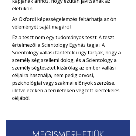
kapjanak ahhoz, hogy ezután javítsanak az
életükön.
Az Oxfordi képességelemzés feltárhatja az ön
véleményét saját magáról.
Ez a teszt nem egy tudományos teszt. A teszt
értelmezői a Scientology Egyház tagjai. A
Scientology vallási tantételei úgy tartják, hogy a
személyiség szellemi dolog, és a Scientology a
személyiségtesztet kizárólag az ember vallási
céljaira használja, nem pedig orvosi,
pszichológiai vagy szakmai előnyök szerzése,
illetve ezeken a területeken végzett kiértékelés
céljából.
MEGISMERHETJÜK