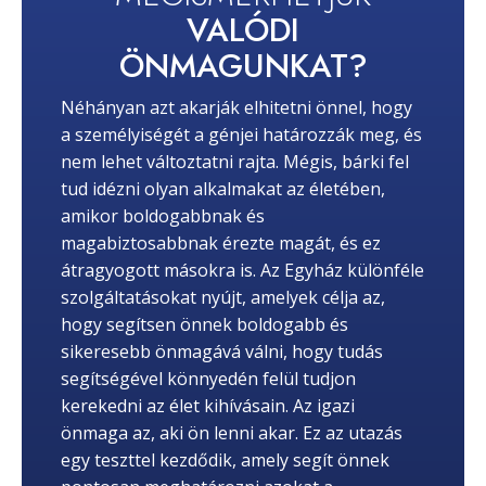
VALÓDI
ÖNMAGUNKAT?
Néhányan azt akarják elhitetni önnel, hogy
a személyiségét a génjei határozzák meg, és
nem lehet változtatni rajta. Mégis, bárki fel
tud idézni olyan alkalmakat az életében,
amikor boldogabbnak és
magabiztosabbnak érezte magát, és ez
átragyogott másokra is. Az Egyház különféle
szolgáltatásokat nyújt, amelyek célja az,
hogy segítsen önnek boldogabb és
sikeresebb önmagává válni, hogy tudás
segítségével könnyedén felül tudjon
kerekedni az élet kihívásain. Az igazi
önmaga az, aki ön lenni akar. Ez az utazás
egy teszttel kezdődik, amely segít önnek