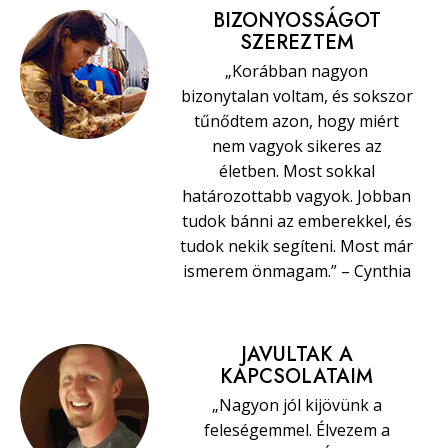
BIZONYOSSÁGOT
SZEREZTEM
„Korábban nagyon
bizonytalan voltam, és sokszor
tűnődtem azon, hogy miért
nem vagyok sikeres az
életben. Most sokkal
határozottabb vagyok. Jobban
tudok bánni az emberekkel, és
tudok nekik segíteni. Most már
ismerem önmagam.” – Cynthia
JAVULTAK A
KAPCSOLATAIM
„Nagyon jól kijövünk a
feleségemmel. Élvezem a