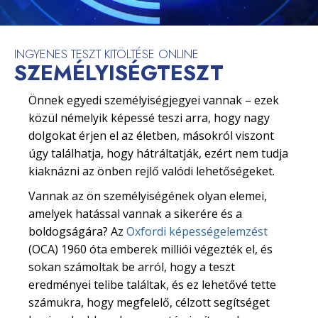
INGYENES TESZT KITÖLTÉSE ONLINE
SZEMÉLYISÉGTESZT
Önnek egyedi személyiségjegyei vannak – ezek
közül némelyik képessé teszi arra, hogy nagy
dolgokat érjen el az életben, másokról viszont
úgy találhatja, hogy hátráltatják, ezért nem tudja
kiaknázni az önben rejlő valódi lehetőségeket.
Vannak az ön személyiségének olyan elemei,
amelyek hatással vannak a sikerére és a
boldogságára? Az
Oxfordi képességelemzést
(OCA) 1960 óta emberek milliói végezték el, és
sokan számoltak be arról, hogy a teszt
eredményei telibe találtak, és ez lehetővé tette
számukra, hogy megfelelő, célzott segítséget