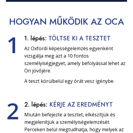
HOGYAN
MŰKÖDIK
AZ OCA
1
1. lépés:
TÖLTSE KI A TESZTET
Az Oxfordi képességelemzés egyenként
vizsgálja meg azt a 10 fontos
személyiségjegyet, amely befolyással lehet az
Ön jövőjére.
A teszt körülbelül egy órát vesz igénybe.
2
2. lépés:
KÉRJE AZ EREDMÉNYT
Miután befejezte a tesztet, elkészítjük és
megjelenítjük a személyiségelemzését.
Perceken belül megtudhatja, hogy melyek az