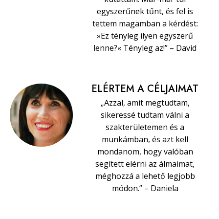
egyszerűnek tűnt, és fel is
tettem magamban a kérdést:
»Ez tényleg ilyen egyszerű
lenne?« Tényleg az!” – David
ELÉRTEM A CÉLJAIMAT
„Azzal, amit megtudtam,
sikeressé tudtam válni a
szakterületemen és a
munkámban, és azt kell
mondanom, hogy valóban
segített elérni az álmaimat,
méghozzá a lehető legjobb
módon.” – Daniela