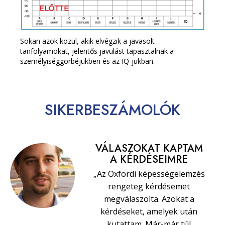
Sokan azok közül, akik elvégzik a javasolt
tanfolyamokat, jelentős javulást tapasztalnak a
személyiséggörbéjükben és az IQ-jukban.
SIKERBESZÁMOLÓK
VÁLASZOKAT KAPTAM
A KÉRDÉSEIMRE
„Az Oxfordi képességelemzés
rengeteg kérdésemet
megválaszolta. Azokat a
kérdéseket, amelyek után
kutattam. Már-már túl