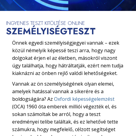
INGYENES TESZT KITÖLTÉSE ONLINE
SZEMÉLYISÉGTESZT
Önnek egyedi személyiségjegyei vannak – ezek
közül némelyik képessé teszi arra, hogy nagy
dolgokat érjen el az életben, másokról viszont
úgy találhatja, hogy hátráltatják, ezért nem tudja
kiaknázni az önben rejlő valódi lehetőségeket.
Vannak az ön személyiségének olyan elemei,
amelyek hatással vannak a sikerére és a
boldogságára? Az
Oxfordi képességelemzést
(OCA) 1960 óta emberek milliói végezték el, és
sokan számoltak be arról, hogy a teszt
eredményei telibe találtak, és ez lehetővé tette
számukra, hogy megfelelő, célzott segítséget