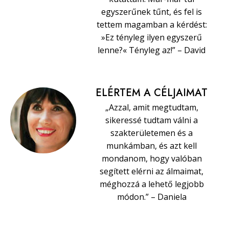
egyszerűnek tűnt, és fel is
tettem magamban a kérdést:
»Ez tényleg ilyen egyszerű
lenne?« Tényleg az!” – David
ELÉRTEM A CÉLJAIMAT
„Azzal, amit megtudtam,
sikeressé tudtam válni a
szakterületemen és a
munkámban, és azt kell
mondanom, hogy valóban
segített elérni az álmaimat,
méghozzá a lehető legjobb
módon.” – Daniela