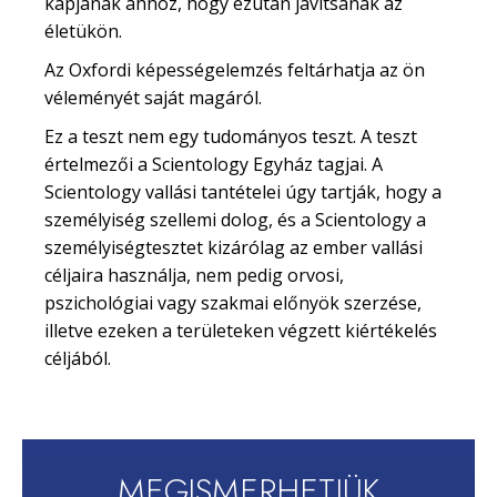
kapjanak ahhoz, hogy ezután javítsanak az
életükön.
Az Oxfordi képességelemzés feltárhatja az ön
véleményét saját magáról.
Ez a teszt nem egy tudományos teszt. A teszt
értelmezői a Scientology Egyház tagjai. A
Scientology vallási tantételei úgy tartják, hogy a
személyiség szellemi dolog, és a Scientology a
személyiségtesztet kizárólag az ember vallási
céljaira használja, nem pedig orvosi,
pszichológiai vagy szakmai előnyök szerzése,
illetve ezeken a területeken végzett kiértékelés
céljából.
MEGISMERHETJÜK