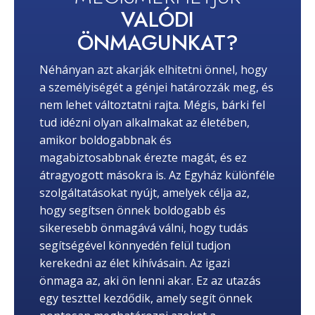
VALÓDI
ÖNMAGUNKAT?
Néhányan azt akarják elhitetni önnel, hogy
a személyiségét a génjei határozzák meg, és
nem lehet változtatni rajta. Mégis, bárki fel
tud idézni olyan alkalmakat az életében,
amikor boldogabbnak és
magabiztosabbnak érezte magát, és ez
átragyogott másokra is. Az Egyház különféle
szolgáltatásokat nyújt, amelyek célja az,
hogy segítsen önnek boldogabb és
sikeresebb önmagává válni, hogy tudás
segítségével könnyedén felül tudjon
kerekedni az élet kihívásain. Az igazi
önmaga az, aki ön lenni akar. Ez az utazás
egy teszttel kezdődik, amely segít önnek