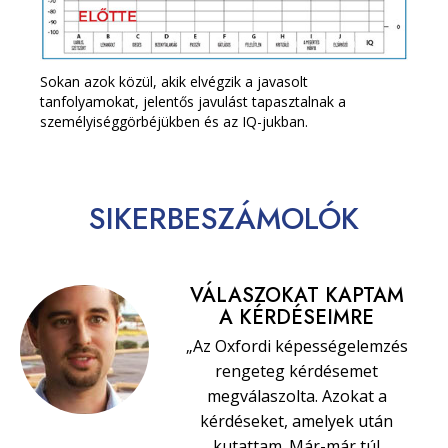
Sokan azok közül, akik elvégzik a javasolt
tanfolyamokat, jelentős javulást tapasztalnak a
személyiséggörbéjükben és az IQ-jukban.
SIKERBESZÁMOLÓK
VÁLASZOKAT KAPTAM
A KÉRDÉSEIMRE
„Az Oxfordi képességelemzés
rengeteg kérdésemet
megválaszolta. Azokat a
kérdéseket, amelyek után
kutattam. Már-már túl