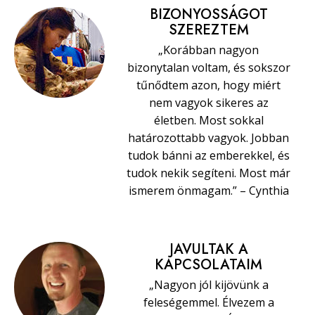
BIZONYOSSÁGOT
SZEREZTEM
„Korábban nagyon
bizonytalan voltam, és sokszor
tűnődtem azon, hogy miért
nem vagyok sikeres az
életben. Most sokkal
határozottabb vagyok. Jobban
tudok bánni az emberekkel, és
tudok nekik segíteni. Most már
ismerem önmagam.” – Cynthia
JAVULTAK A
KAPCSOLATAIM
„Nagyon jól kijövünk a
feleségemmel. Élvezem a