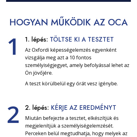
HOGYAN
MŰKÖDIK
AZ OCA
1
1. lépés:
TÖLTSE KI A TESZTET
Az Oxfordi képességelemzés egyenként
vizsgálja meg azt a 10 fontos
személyiségjegyet, amely befolyással lehet az
Ön jövőjére.
A teszt körülbelül egy órát vesz igénybe.
2
2. lépés:
KÉRJE AZ EREDMÉNYT
Miután befejezte a tesztet, elkészítjük és
megjelenítjük a személyiségelemzését.
Perceken belül megtudhatja, hogy melyek az