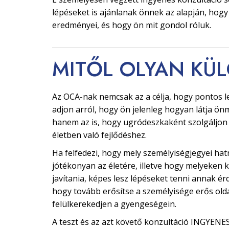
lépéseket is ajánlanak önnek az alapján, hogy
eredményei, és hogy ön mit gondol róluk.
MITŐL OLYAN
KÜ
Az OCA-nak nemcsak az a célja, hogy pontos le
adjon arról, hogy ön jelenleg hogyan látja ön
hanem az is, hogy ugródeszkaként szolgáljon
életben való fejlődéshez.
Ha felfedezi, hogy mely személyiségjegyei ha
jótékonyan az életére, illetve hogy melyeken k
javítania, képes lesz lépéseket tenni annak é
hogy tovább erősítse a személyisége erős olda
felülkerekedjen a gyengeségein.
A teszt és az azt követő konzultáció INGYENES