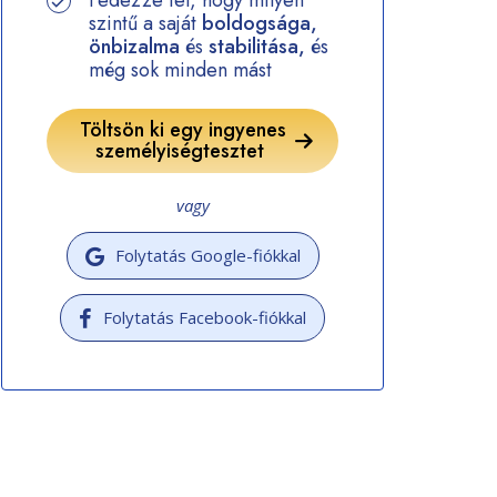
Fedezze fel, hogy milyen
szintű a saját
boldogsága,
önbizalma
és
stabilitása,
és
még sok minden mást
Töltsön ki egy ingyenes
személyiségtesztet
vagy
Folytatás Google-fiókkal
Folytatás Facebook-fiókkal