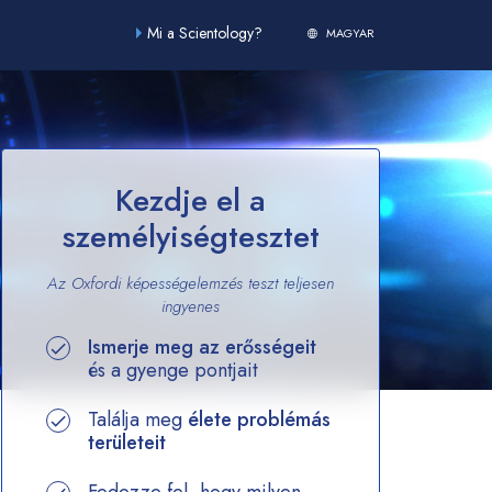
Mi a Scientology?
MAGYAR
Kezdje el a
személyiségtesztet
Az Oxfordi képességelemzés teszt teljesen
ingyenes
Ismerje meg az erősségeit
és a gyenge pontjait
Találja meg
élete problémás
területeit