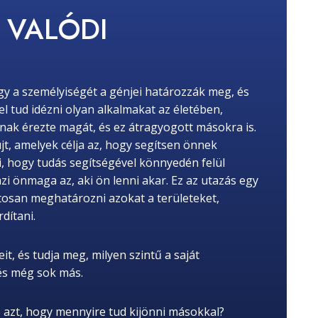
K
VALÓDI
gy a személyiségét a génjei határozzák meg, és
fel tud idézni olyan alkalmakat az életében,
k érezte magát, és ez átragyogott másokra is.
jt, amelyek célja az, hogy segítsen önnek
 hogy tudás segítségével könnyedén felül
azi önmaga az, aki ön lenni akar. Ez az utazás egy
tosan meghatározni azokat a területeket,
dítani.
it, és tudja meg, milyen szintű a saját
 és még sok más.
 azt, hogy mennyire tud kijönni másokkal?