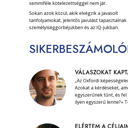
semmiféle kötelezettséggel nem jár.
Sokan azok közül, akik elvégzik a javasolt
tanfolyamokat, jelentős javulást tapasztalnak
személyiséggörbéjükben és az IQ-jukban.
SIKERBESZÁMOLÓ
VÁLASZOKAT KAPT
„Az Oxfordi képességel
Azokat a kérdéseket, am
egyszerűnek tűnt, és fel
ilyen egyszerű lenne?« T
ELÉRTEM A CÉLJAI