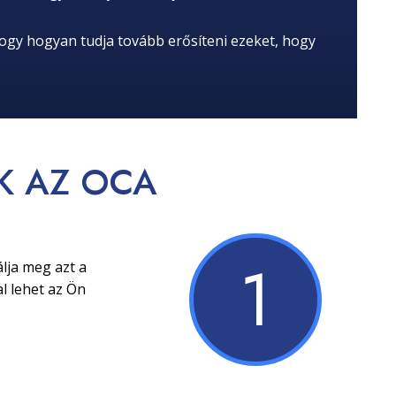
hogy hogyan tudja tovább erősíteni ezeket, hogy
K
AZ OCA
1
lja meg azt a
l lehet az Ön