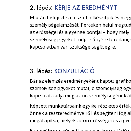
2. lépés:
KÉRJE AZ EREDMÉNYT
Miután befejezte a tesztet, elkészítjük és megj
személyiségelemzését. Perceken belül megtud
az erősségei és a gyenge pontjai – hogy mely
személyiségjegyeket tudja előnyére fordítani,
kapcsolatban van szüksége segítségre.
3. lépés:
KONZULTÁCIÓ
Bár az elemzés eredményeként kapott grafik
személyiségjegyeket mutat, e személyiségjeg
kapcsolata adja meg az ön személyiségének á
Képzett munkatársaink egyike részletes értéke
önnek a teszteredményeiről, és segíteni fog 
megállapítsa, melyek az ön erősségei és a gye
E személyesen végzett ingyenes konzultáció 