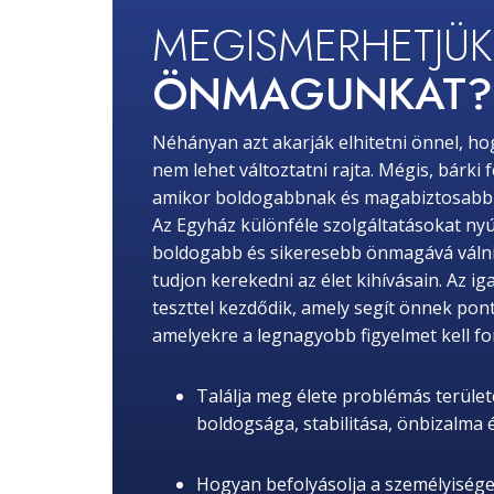
MEGISMERHETJÜ
ÖNMAGUNKAT?
Néhányan azt akarják elhitetni önnel, ho
nem lehet változtatni rajta. Mégis, bárki 
amikor boldogabbnak és magabiztosabbna
Az Egyház különféle szolgáltatásokat nyú
boldogabb és sikeresebb önmagává válni,
tudjon kerekedni az élet kihívásain. Az ig
teszttel kezdődik, amely segít önnek pon
amelyekre a legnagyobb figyelmet kell for
Találja meg élete problémás területe
boldogsága, stabilitása, önbizalma
Hogyan befolyásolja a személyisége