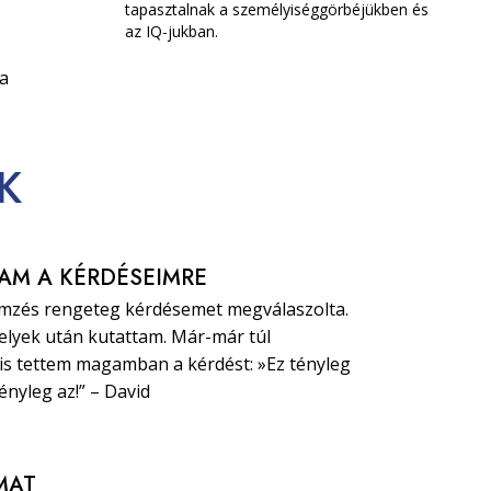
tapasztalnak a személyiséggörbéjükben és
az IQ-jukban.
 a
K
AM A KÉRDÉSEIMRE
emzés rengeteg kérdésemet megválaszolta.
elyek után kutattam. Már-már túl
 is tettem magamban a kérdést: »Ez tényleg
ényleg az!” – David
MAT