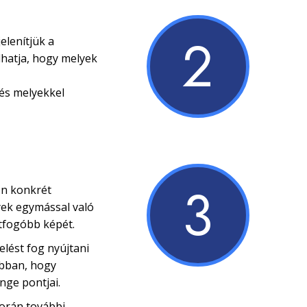
2
elenítjük a
hatja, hogy melyek
 és melyekkel
3
on konkrét
yek egymással való
tfogóbb képét.
lést fog nyújtani
abban, hogy
nge pontjai.
során további