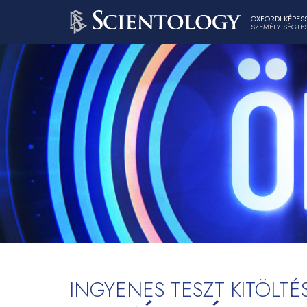
OXFORDI KÉPES
SZEMÉLYISÉGTE
INGYENES TESZT KITÖLTÉ