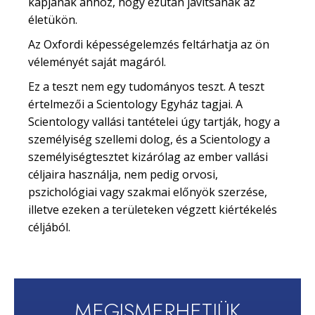
kapjanak ahhoz, hogy ezután javítsanak az
életükön.
Az Oxfordi képességelemzés feltárhatja az ön
véleményét saját magáról.
Ez a teszt nem egy tudományos teszt. A teszt
értelmezői a Scientology Egyház tagjai. A
Scientology vallási tantételei úgy tartják, hogy a
személyiség szellemi dolog, és a Scientology a
személyiségtesztet kizárólag az ember vallási
céljaira használja, nem pedig orvosi,
pszichológiai vagy szakmai előnyök szerzése,
illetve ezeken a területeken végzett kiértékelés
céljából.
MEGISMERHETJÜK