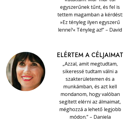
egyszerűnek tűnt, és fel is
tettem magamban a kérdést:
»Ez tényleg ilyen egyszerű
lenne?« Tényleg az!” – David
ELÉRTEM A CÉLJAIMAT
„Azzal, amit megtudtam,
sikeressé tudtam válni a
szakterületemen és a
munkámban, és azt kell
mondanom, hogy valóban
segített elérni az álmaimat,
méghozzá a lehető legjobb
módon.” – Daniela