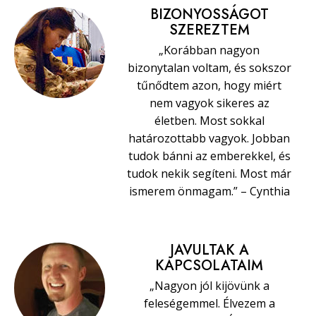
BIZONYOSSÁGOT
SZEREZTEM
„Korábban nagyon
bizonytalan voltam, és sokszor
tűnődtem azon, hogy miért
nem vagyok sikeres az
életben. Most sokkal
határozottabb vagyok. Jobban
tudok bánni az emberekkel, és
tudok nekik segíteni. Most már
ismerem önmagam.” – Cynthia
JAVULTAK A
KAPCSOLATAIM
„Nagyon jól kijövünk a
feleségemmel. Élvezem a