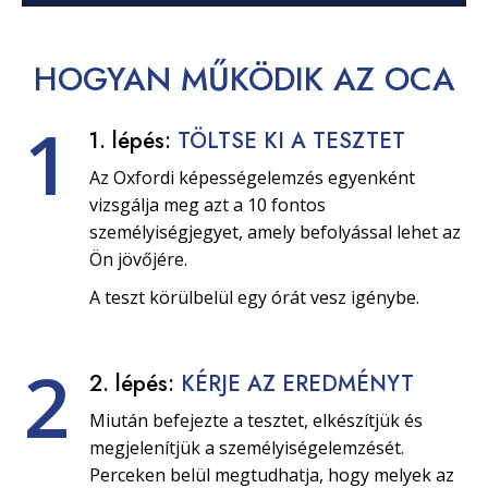
HOGYAN
MŰKÖDIK
AZ OCA
1
1. lépés:
TÖLTSE KI A TESZTET
Az Oxfordi képességelemzés egyenként
vizsgálja meg azt a 10 fontos
személyiségjegyet, amely befolyással lehet az
Ön jövőjére.
A teszt körülbelül egy órát vesz igénybe.
2
2. lépés:
KÉRJE AZ EREDMÉNYT
Miután befejezte a tesztet, elkészítjük és
megjelenítjük a személyiségelemzését.
Perceken belül megtudhatja, hogy melyek az