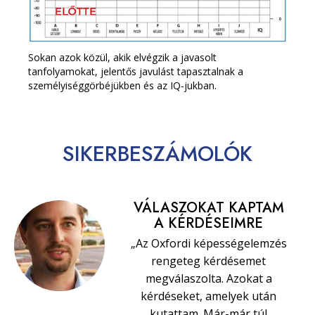
Sokan azok közül, akik elvégzik a javasolt
tanfolyamokat, jelentős javulást tapasztalnak a
személyiséggörbéjükben és az IQ-jukban.
SIKERBESZÁMOLÓK
VÁLASZOKAT KAPTAM
A KÉRDÉSEIMRE
„Az Oxfordi képességelemzés
rengeteg kérdésemet
megválaszolta. Azokat a
kérdéseket, amelyek után
kutattam. Már-már túl