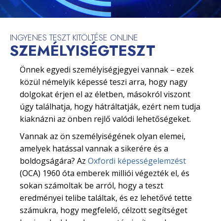
INGYENES TESZT KITÖLTÉSE ONLINE
SZEMÉLYISÉGTESZT
Önnek egyedi személyiségjegyei vannak – ezek
közül némelyik képessé teszi arra, hogy nagy
dolgokat érjen el az életben, másokról viszont
úgy találhatja, hogy hátráltatják, ezért nem tudja
kiaknázni az önben rejlő valódi lehetőségeket.
Vannak az ön személyiségének olyan elemei,
amelyek hatással vannak a sikerére és a
boldogságára? Az
Oxfordi képességelemzést
(OCA) 1960 óta emberek milliói végezték el, és
sokan számoltak be arról, hogy a teszt
eredményei telibe találtak, és ez lehetővé tette
számukra, hogy megfelelő, célzott segítséget