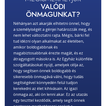
VALÓDI
ÖNMAGUNKAT?
Néhányan azt akarják elhitetni önnel, hogy
a személyiségét a génjei határozzák meg, és
nem lehet változtatni rajta. Mégis, bárki fel
tud idézni olyan alkalmakat az életében,
amikor boldogabbnak és
magabiztosabbnak érezte magát, és ez
átragyogott másokra is. Az Egyház különféle
szolgáltatásokat nyújt, amelyek célja az,
hogy segítsen önnek boldogabb és
sikeresebb önmagává válni, hogy tudás
segítségével könnyedén felül tudjon
kerekedni az élet kihívásain. Az igazi
önmaga az, aki ön lenni akar. Ez az utazás
egy teszttel kezdődik, amely segít önnek