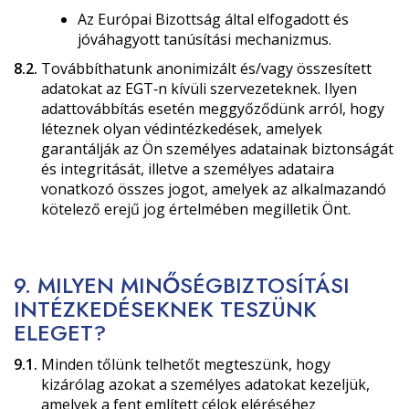
Az Európai Bizottság által elfogadott és
jóváhagyott tanúsítási mechanizmus.
8.2.
Továbbíthatunk anonimizált és/vagy összesített
adatokat az EGT‑n kívüli szervezeteknek. Ilyen
adattovábbítás esetén meggyőződünk arról, hogy
léteznek olyan védintézkedések, amelyek
garantálják az Ön személyes adatainak biztonságát
és integritását, illetve a személyes adataira
vonatkozó összes jogot, amelyek az alkalmazandó
kötelező erejű jog értelmében megilletik Önt.
9. MILYEN MINŐSÉGBIZTOSÍTÁSI
INTÉZKEDÉSEKNEK TESZÜNK
ELEGET?
9.1.
Minden tőlünk telhetőt megteszünk, hogy
kizárólag azokat a személyes adatokat kezeljük,
amelyek a fent említett célok eléréséhez