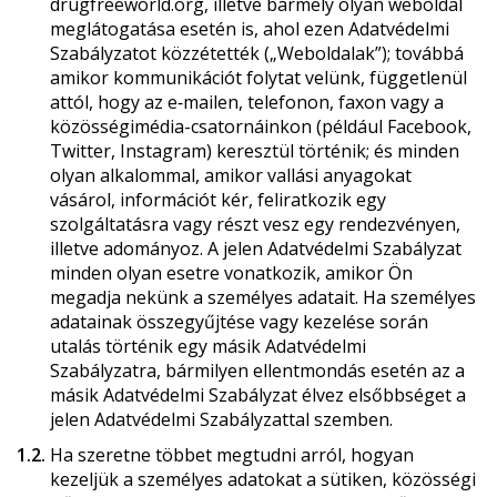
drugfreeworld.org, illetve bármely olyan weboldal
meglátogatása esetén is, ahol ezen Adatvédelmi
Szabályzatot közzétették („Weboldalak”); továbbá
amikor kommunikációt folytat velünk, függetlenül
attól, hogy az e‑mailen, telefonon, faxon vagy a
közösségimédia-csatornáinkon (például Facebook,
Twitter, Instagram) keresztül történik; és minden
olyan alkalommal, amikor vallási anyagokat
vásárol, információt kér, feliratkozik egy
szolgáltatásra vagy részt vesz egy rendezvényen,
illetve adományoz. A jelen Adatvédelmi Szabályzat
minden olyan esetre vonatkozik, amikor Ön
megadja nekünk a személyes adatait. Ha személyes
adatainak összegyűjtése vagy kezelése során
utalás történik egy másik Adatvédelmi
Szabályzatra, bármilyen ellentmondás esetén az a
másik Adatvédelmi Szabályzat élvez elsőbbséget a
jelen Adatvédelmi Szabályzattal szemben.
1.2.
Ha szeretne többet megtudni arról, hogyan
kezeljük a személyes adatokat a sütiken, közösségi