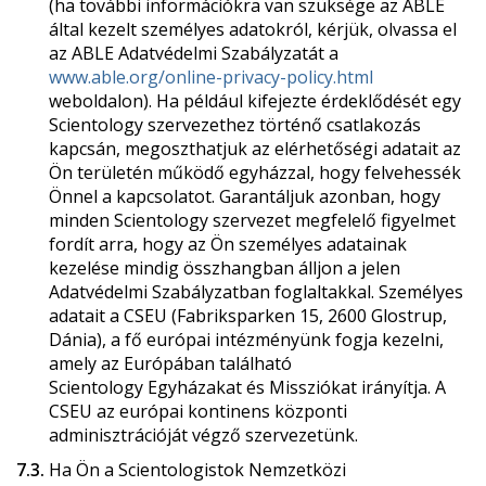
(ha további információkra van szüksége az ABLE
által kezelt személyes adatokról, kérjük, olvassa el
az ABLE Adatvédelmi Szabályzatát a
www.able.org/online-privacy-policy.html
weboldalon). Ha például kifejezte érdeklődését egy
Scientology szervezethez történő csatlakozás
kapcsán, megoszthatjuk az elérhetőségi adatait az
Ön területén működő egyházzal, hogy felvehessék
Önnel a kapcsolatot. Garantáljuk azonban, hogy
minden Scientology szervezet megfelelő figyelmet
fordít arra, hogy az Ön személyes adatainak
kezelése mindig összhangban álljon a jelen
Adatvédelmi Szabályzatban foglaltakkal. Személyes
adatait a CSEU (Fabriksparken 15, 2600 Glostrup,
Dánia), a fő európai intézményünk fogja kezelni,
amely az Európában található
Scientology Egyházakat és Missziókat irányítja. A
CSEU az európai kontinens központi
adminisztrációját végző szervezetünk.
7.3.
Ha Ön a Scientologistok Nemzetközi