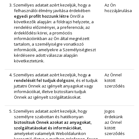
3. Személyes adatait azért kezeljük, hogy a
Az Ön
felhasználói élmény javítása érdekében
hozzájárulása
egyedi profilt hozzunk létre
Önről a
következők alapján: a földrajzi helyzete, a
rendelési előzményei, a preferenciái, az
érdeklődési körei, a promóciós
információinkban az Ön által megnézett
tartalom, a személyiségre vonatkozó
információk, amelyekre a Személyiségteszt
kérdéseire adott válaszai alapján
következtetünk.
4. Személyes adatait azért kezeljük, hogy
a
Az Önnel
rendelését fel tudjuk dolgozni
, és el tudjuk
kötött
juttatni Önnek az igényelt anyagokat vagy
szerződés
információkat, illetve biztosítani tudjuk
Önnek az igényelt szolgáltatásokat.
5. Személyes adatait azért kezeljük, hogy
Jogos
személyre szabottan és hatékonyan
érdekünk
biztosítsuk Önnek
azokat az anyagokat,
az Önnel
szolgáltatásokat és információkat
,
kötött
amelyeket valamelyik Weboldalunkon
szerződés
keresztül, illetve e‑mailben, telefonon, faxon