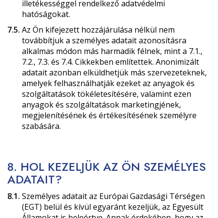
illetékességgel rendelkező adatvédelmi
hatóságokat.
7.5.
Az Ön kifejezett hozzájárulása nélkül nem
továbbítjuk a személyes adatait azonosításra
alkalmas módon más harmadik félnek, mint a 7.1.,
7.2., 7.3. és 7.4. Cikkekben említettek. Anonimizált
adatait azonban elküldhetjük más szervezeteknek,
amelyek felhasználhatják ezeket az anyagok és
szolgáltatások tökéletesítésére, valamint ezen
anyagok és szolgáltatások marketingjének,
megjelenítésének és értékesítésének személyre
szabására.
8. HOL KEZELJÜK AZ ÖN SZEMÉLYES
ADATAIT?
8.1.
Személyes adatait az Európai Gazdasági Térségen
(EGT) belül és kívül egyaránt kezeljük, az Egyesült
Államokat is beleértve. Annak érdekében, hogy az