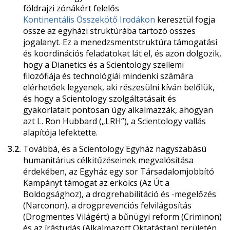
földrajzi zónákért felelős
Kontinentális Összekötő Irodákon
keresztül fogja
össze az egyházi struktúrába tartozó összes
jogalanyt. Ez a menedzsmentstruktúra támogatási
és koordinációs feladatokat lát el, és azon dolgozik,
hogy a Dianetics és a Scientology szellemi
filozófiája és technológiái mindenki számára
elérhetőek legyenek, aki részesülni kíván belőlük,
és hogy a Scientology szolgáltatásait és
gyakorlatait pontosan úgy alkalmazzák, ahogyan
azt L. Ron Hubbard („LRH”), a Scientology vallás
alapítója lefektette.
3.2.
Továbbá, és a Scientology Egyház nagyszabású
humanitárius célkitűzéseinek megvalósítása
érdekében, az Egyház egy sor Társadalomjobbító
Kampányt támogat az erkölcs (Az Út a
Boldogsághoz), a drogrehabilitáció és -megelőzés
(Narconon), a drogprevenciós felvilágosítás
(Drogmentes Világért) a bűnügyi reform (Criminon)
és az írástudás (Alkalmazott Oktatástan) területén.