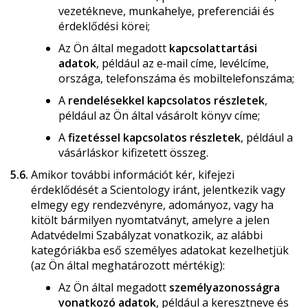
vezetékneve, munkahelye, preferenciái és
érdeklődési körei;
Az Ön által megadott
kapcsolattartási
adatok
, például az e‑mail címe, levélcíme,
országa, telefonszáma és mobiltelefonszáma;
A
rendelésekkel kapcsolatos részletek
,
például az Ön által vásárolt könyv címe;
A
fizetéssel kapcsolatos részletek
, például a
vásárláskor kifizetett összeg.
5.6.
Amikor további információt kér, kifejezi
érdeklődését a Scientology iránt, jelentkezik vagy
elmegy egy rendezvényre, adományoz, vagy ha
kitölt bármilyen nyomtatványt, amelyre a jelen
Adatvédelmi Szabályzat vonatkozik, az alábbi
kategóriákba eső személyes adatokat kezelhetjük
(az Ön által meghatározott mértékig):
Az Ön által megadott
személyazonosságra
vonatkozó adatok
, például a keresztneve és