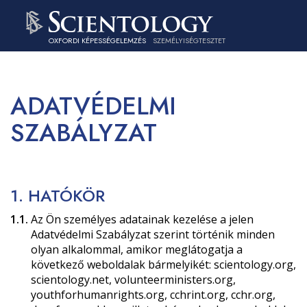
OXFORDI KÉPESSÉGELEMZÉS
SZEMÉLYISÉGTESZTET
ADATVÉDELMI
SZABÁLYZAT
1. HATÓKÖR
1.1.
Az Ön személyes adatainak kezelése a jelen
Adatvédelmi Szabályzat szerint történik minden
olyan alkalommal, amikor meglátogatja a
következő weboldalak bármelyikét: scientology.org,
scientology.net, volunteerministers.org,
youthforhumanrights.org, cchrint.org, cchr.org,