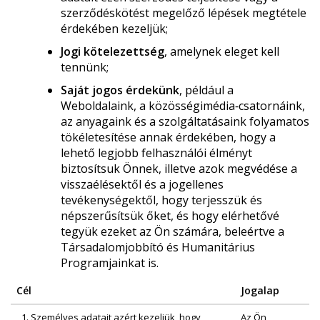
szerződéskötést megelőző lépések megtétele
érdekében kezeljük;
Jogi kötelezettség
, amelynek eleget kell
tennünk;
Saját jogos érdekünk
, például a
Weboldalaink, a közösségimédia‑csatornáink,
az anyagaink és a szolgáltatásaink folyamatos
tökéletesítése annak érdekében, hogy a
lehető legjobb felhasználói élményt
biztosítsuk Önnek, illetve azok megvédése a
visszaélésektől és a jogellenes
tevékenységektől, hogy terjesszük és
népszerűsítsük őket, és hogy elérhetővé
tegyük ezeket az Ön számára, beleértve a
Társadalomjobbító és Humanitárius
Programjainkat is.
Cél
Jogalap
1. Személyes adatait azért kezeljük, hogy
Az Ön