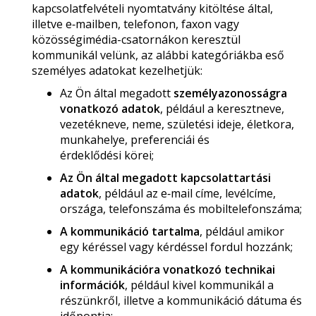
kapcsolatfelvételi nyomtatvány kitöltése által,
illetve e‑mailben, telefonon, faxon vagy
közösségimédia-csatornákon keresztül
kommunikál velünk, az alábbi kategóriákba eső
személyes adatokat kezelhetjük:
Az Ön által megadott
személyazonosságra
vonatkozó adatok
, például a keresztneve,
vezetékneve, neme, születési ideje, életkora,
munkahelye, preferenciái és
érdeklődési körei;
Az Ön által megadott kapcsolattartási
adatok
, például az e‑mail címe, levélcíme,
országa, telefonszáma és mobiltelefonszáma;
A kommunikáció tartalma
, például amikor
egy kéréssel vagy kérdéssel fordul hozzánk;
A kommunikációra vonatkozó technikai
információk
, például kivel kommunikál a
részünkről, illetve a kommunikáció dátuma és
időpontja;