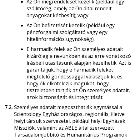
Az Ön megrendelését kezelik (például egy
szállítócég, amely az Ön által rendelt
anyagokat kézbesíti); vagy
Az Ön befizetését kezelik (például egy
pénzforgalmi szolgáltató vagy egy
hitelinformációs ügynökség).
E harmadik felek az Ön személyes adatait
kizárólag a nevünkben és az erre vonatkozó
írásbeli utasításunk alapján kezelhetik. Azt is
garantáljuk, hogy e harmadik feleket
megfelelő gondossággal választjuk ki, és
hogy ők elkötelezik magukat, hogy
tiszteletben tartják az Ön személyes adatait,
azok biztonságát és integritását.
7.2.
Személyes adatait megoszthatják egymással a
Scientology Egyház országos, regionális, illetve
helyi társult szervezetei, például helyi Egyházak,
Missziók, valamint az ABLE által szervezett
Társadalomjobbító és Humanitárius Programok