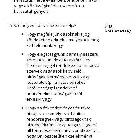
vagy a közösségimédia-csatornákon
keresztül igényelt.
6. Személyes adatait azért kezeljük:
Jogi
kötelezettség
Hogy megfeleljünk azoknak a jogi
kötelezettségeknek, amelyeknek meg
kell felelnünk; vagy
Hogy eleget tegyünk bármely ésszerű
kérésnek, amely a hatáskörrel és
illetékességgel rendelkező bűnüldöző
szervek vagy azok képviselői,
bíróságok, kormányszervek vagy
‑testületek (pl. a hatáskörrel és
illetékességgel rendelkező
adatvédelmi hatóságok) felől
érkezik; vagy
Hogy saját kezdeményezésünkre
átadjuk a személyes adatait a
rendőrségnek vagy bíróságoknak
bizonyítékként, vagy ha igazolt gyanú
áll fenn részünkről arra vonatkozóan,
hogy Ön jogszerűtlen cselekményt