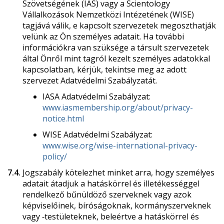
Szövetségének (IAS) vagy a Scientology
Vállalkozások Nemzetközi Intézetének (WISE)
tagjává válik, e kapcsolt szervezetek megoszthatják
velünk az Ön személyes adatait. Ha további
információkra van szüksége a társult szervezetek
által Önről mint tagról kezelt személyes adatokkal
kapcsolatban, kérjük, tekintse meg az adott
szervezet Adatvédelmi Szabályzatát.
IASA Adatvédelmi Szabályzat:
www.iasmembership.org/about/privacy-
notice.html
WISE Adatvédelmi Szabályzat:
www.wise.org/wise-international-privacy-
policy/
7.4.
Jogszabály kötelezhet minket arra, hogy személyes
adatait átadjuk a hatáskörrel és illetékességgel
rendelkező bűnüldöző szerveknek vagy azok
képviselőinek, bíróságoknak, kormányszerveknek
vagy ‑testületeknek, beleértve a hatáskörrel és