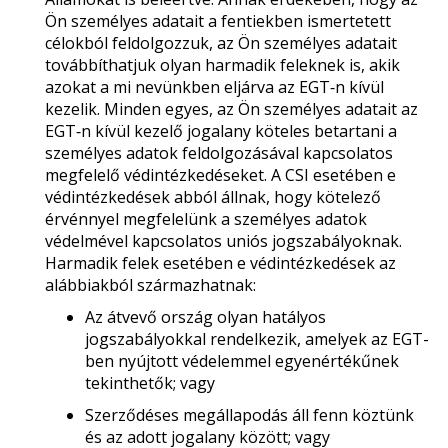
Ön személyes adatait a fentiekben ismertetett
célokból feldolgozzuk, az Ön személyes adatait
továbbíthatjuk olyan harmadik feleknek is, akik
azokat a mi nevünkben eljárva az EGT‑n kívül
kezelik. Minden egyes, az Ön személyes adatait az
EGT‑n kívül kezelő jogalany köteles betartani a
személyes adatok feldolgozásával kapcsolatos
megfelelő védintézkedéseket. A CSI esetében e
védintézkedések abból állnak, hogy kötelező
érvénnyel megfelelünk a személyes adatok
védelmével kapcsolatos uniós jogszabályoknak.
Harmadik felek esetében e védintézkedések az
alábbiakból származhatnak:
Az átvevő ország olyan hatályos
jogszabályokkal rendelkezik, amelyek az EGT-
ben nyújtott védelemmel egyenértékűnek
tekinthetők; vagy
Szerződéses megállapodás áll fenn köztünk
és az adott jogalany között; vagy