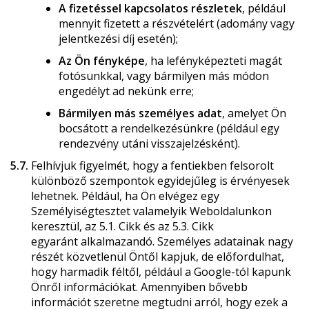
A fizetéssel kapcsolatos részletek
, például
mennyit fizetett a részvételért (adomány vagy
jelentkezési díj esetén);
Az Ön fényképe
, ha lefényképezteti magát
fotósunkkal, vagy bármilyen más módon
engedélyt ad nekünk erre;
Bármilyen más személyes adat
, amelyet Ön
bocsátott a rendelkezésünkre (például egy
rendezvény utáni visszajelzésként).
5.7.
Felhívjuk figyelmét, hogy a fentiekben felsorolt
különböző szempontok egyidejűleg is érvényesek
lehetnek. Például, ha Ön elvégez egy
Személyiségtesztet valamelyik Weboldalunkon
keresztül, az 5.1. Cikk és az 5.3. Cikk
egyaránt alkalmazandó. Személyes adatainak nagy
részét közvetlenül Öntől kapjuk, de előfordulhat,
hogy harmadik féltől, például a Google-tól kapunk
Önről információkat. Amennyiben bővebb
információt szeretne megtudni arról, hogy ezek a