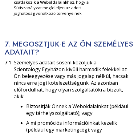
csatlakozik a Weboldalainkhoz
, hogy a
Sütiszabályzat megfeleljen az adott
joghatóság vonatkozó törvényeinek.
7. MEGOSZTJUK-E AZ ÖN SZEMÉLYES
ADATAIT?
7.1.
Személyes adatait sosem közöljük a
Scientology Egyházon kívüli harmadik felekkel az
Ön beleegyezése vagy más jogalap nélkül, hacsak
nincs erre jogi kötelezettségünk. Az azonban
előfordulhat, hogy olyan szolgáltatókra bízzuk,
akik:
Biztosítják Önnek a Weboldalainkat (például
egy tárhelyszolgáltató); vagy
A mi promóciós információinkat kezelik
(például egy marketingcég); vagy