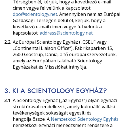
Térségben él, kérjük, hogy a következő e-mail
címen vegye fel velünk a kapcsolatot:
dpo@scientology.net
. Amennyiben nem az Európai
Gazdasági Térségen belül él, kérjük, hogy a
következő e-mail címen vegye fel velünk a
kapcsolatot:
address@scientology.net
.
2.2.
Az Európai Scientology Egyház („CSEU” vagy
„Continental Liaison Office”), Fabriksparken 15,
2600 Glostrup, Dánia, a fő európai szervezetünk,
amely az Európában található Scientology
Egyházakat és Missziókat irányítja.
3. KI A SCIENTOLOGY EGYHÁZ?
3.1.
A Scientology Egyház („az Egyház”) olyan egyházi
struktúrával rendelkezik, amely különálló vallási
tevékenységek sokaságát egyesíti és
hangolja össze. A
Nemzetközi Scientology Egyház
nemzetközi egyházi menedzsment rendszere a