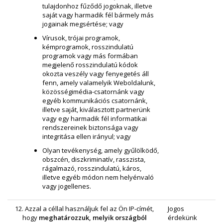
tulajdonhoz fűződő jogoknak, illetve
saját vagy harmadik fél bármely más
jogainak megsértése; vagy
Vírusok, trójai programok,
kémprogramok, rosszindulatú
programok vagy más formában
megjelenő rosszindulatú kódok
okozta veszély vagy fenyegetés áll
fenn, amely valamelyik Weboldalunk,
közösségimédia-csatornánk vagy
egyéb kommunikációs csatornánk,
illetve saját, kiválasztott partnerünk
vagy egy harmadik fél informatikai
rendszereinek biztonsága vagy
integritása ellen irányul; vagy
Olyan tevékenység, amely gyűlölködő,
obszcén, diszkriminatív, rasszista,
rágalmazó, rosszindulatú, káros,
illetve egyéb módon nem helyénvaló
vagy jogellenes.
12. Azzal a céllal használjuk fel az Ön IP-címét,
Jogos
hogy
meghatározzuk, melyik országból
érdekünk