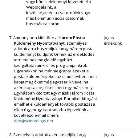
vagy bűncselekményt követett el a
Weboldalaink, a
közösségimédia‑csatornáink vagy
más kommunikációs csatornák
használata során.
7. Amennyiben kitöltötte a
Három Postai
Jogos
Küldemény Nyomtatványt
, személyes
érdekünk
adatait arra használjuk, hogy három postai
küldeményt küldjünk Önnek az érdeklődési
területeinek megfelelő egyházi
szolgáltatásainkról és programjainkról.
Ugyanakkor, ha már megkapta ezeket a
postai küldeményeket az elmúlt évben, nem
kapja meg őket még egyszer, kivéve, ha
azért kapta meg őket, mert egy másik helyi
Egyházban kitöltött egy másik Három Postai
Küldemény Nyomtatványt. Bármikor kifogást
emelhet e küldemények további postázása
ellen úgy, hogy kapcsolatba lép velünk a
következő e‑mail címen:
dpo@scientology.net
.
8. Személyes adatait azért kezeljük, hogy
Jogos