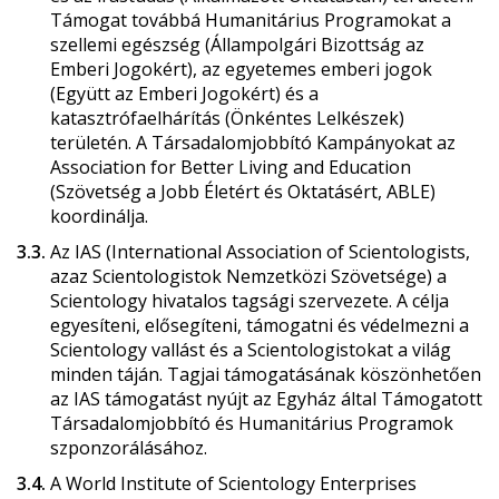
Támogat továbbá Humanitárius Programokat a
szellemi egészség (Állampolgári Bizottság az
Emberi Jogokért), az egyetemes emberi jogok
(Együtt az Emberi Jogokért) és a
katasztrófaelhárítás (Önkéntes Lelkészek)
területén. A Társadalomjobbító Kampányokat az
Association for Better Living and Education
(Szövetség a Jobb Életért és Oktatásért, ABLE)
koordinálja.
3.3.
Az IAS (International Association of Scientologists,
azaz Scientologistok Nemzetközi Szövetsége) a
Scientology hivatalos tagsági szervezete. A célja
egyesíteni, elősegíteni, támogatni és védelmezni a
Scientology vallást és a Scientologistokat a világ
minden táján. Tagjai támogatásának köszönhetően
az IAS támogatást nyújt az Egyház által Támogatott
Társadalomjobbító és Humanitárius Programok
szponzorálásához.
3.4.
A World Institute of Scientology Enterprises