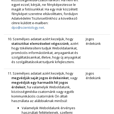
egyet ezzel, kérjük, ne fényképeztesse le
magát a fotósunkkal. Ha egy már közzétett
fényképet szeretne eltávolíttatni, forduljon
Adatvédelmi Tisztviselőnkhöz a következő
címre küldött e‑mailben:
dpo@scientology.net
.
10. Személyes adatait azért kezeljük, hogy
Jogos
statisztikai elemzéseket végezzünk
, azért
érdekünk
hogy tökéletesíteni tudjuk Weboldalainkat,
promóciós információinkat, anyagainkat és
szolgáltatásainkat, illetve, hogy új anyagokat
és szolgáltatásokat tudjunk kifejleszteni.
11. Személyes adatait azért kezeljük, hogy
Jogos
megvédjük saját jogos érdekeinket
, vagy
érdekünk
megvédjük egy harmadik fél jogos
érdekeit
, ha valamelyik Weboldalunk,
közösségimédia-csatornánk vagy egyéb
kommunikációs csatornánk Ön általi
használata az alábbiaknak minősül:
Valamelyik Weboldalunk érvényes
használati feltételeinek, szellemi