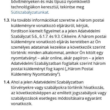
bővítményeken és más típusú nyomkövető
technológiákon keresztül, tekintse meg
Sütiszabályzatunkat
.
1.3.
Ha további információkat szeretne a három postai
küldeményre vonatkozó eljárásról, kérjük,
fordítson kiemelt figyelmet a a jelen Adatvédelmi
Szabályzat 5.6., 6.1.7. és 9.3. Cikkeire. A három postai
küldeményre vonatkozó eljárás keretében az Ön
személyes adatainak kezelése a következők szerint
történik: minden alkalommal, amikor Ön kitölt egy
nyomtatványt – akár online, akár papíron – a jelen
Adatvédelmi Szabályzatban foglaltak szerint három
postai küldeményt fog kapni („Három Postai
Küldemény Nyomtatvány”).
1.4.
Ahol a jelen Adatvédelmi Szabályzatban
törvényekre vagy szabályokra történik hivatkozás,
az következésképpen az említett jogszabályok vagy
szabályozások esetleges módosításaira egyaránt
vonatkozik.