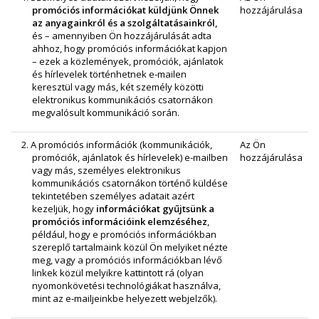
promóciós információkat küldjünk Önnek
hozzájárulása
az anyagainkról és a szolgáltatásainkról,
és – amennyiben Ön hozzájárulását adta
ahhoz, hogy promóciós információkat kapjon
– ezek a közlemények, promóciók, ajánlatok
és hírlevelek történhetnek e‑mailen
keresztül vagy más, két személy közötti
elektronikus kommunikációs csatornákon
megvalósult kommunikáció során.
2. A promóciós információk (kommunikációk,
Az Ön
promóciók, ajánlatok és hírlevelek) e-mailben
hozzájárulása
vagy más, személyes elektronikus
kommunikációs csatornákon történő küldése
tekintetében személyes adatait azért
kezeljük, hogy
információkat gyűjtsünk a
promóciós információink elemzéséhez
,
például, hogy e promóciós információkban
szereplő tartalmaink közül Ön melyiket nézte
meg, vagy a promóciós információkban lévő
linkek közül melyikre kattintott rá (olyan
nyomonkövetési technológiákat használva,
mint az e‑mailjeinkbe helyezett webjelzők).