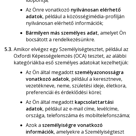
Az Önre vonatkozó
nyilvánosan elérhető
adatok
, például a közösségimédia-profilján
nyilvánosan elérhető információk;
Bármilyen más személyes adat
, amelyet Ön
bocsátott a rendelkezésünkre.
5.3.
Amikor elvégez egy Személyiségtesztet, például az
Oxfordi Képességelemzés (OCA) tesztet, az alábbi
kategóriákba eső személyes adatokat kezelhetjük:
Az Ön által megadott
személyazonosságra
vonatkozó adatok
, például a keresztneve,
vezetékneve, neme, születési ideje, életkora,
preferenciái és érdeklődési körei;
Az Ön által megadott
kapcsolattartási
adatok
, például az e‑mail címe, levélcíme,
országa, telefonszáma és mobiltelefonszáma;
Azok a
személyiségre vonatkozó
információk
, amelyekre a Személyiségteszt