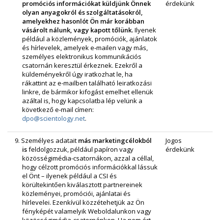
promóciós információkat küldjünk Önnek
érdekünk
olyan anyagokról és szolgáltatásokról,
amelyekhez hasonlót Ön már korábban
vásárolt nálunk, vagy kapott tőlünk.
Ilyenek
például a közlemények, promóciók, ajánlatok
és hírlevelek, amelyek e‑mailen vagy más,
személyes elektronikus kommunikációs
csatornán keresztül érkeznek. Ezekről a
küldeményekről úgy iratkozhat le, ha
rákattint az e-mailben található leiratkozási
linkre, de bármikor kifogást emelhet ellenük
azáltal is, hogy kapcsolatba lép velünk a
következő e‑mail címen:
dpo@scientology.net
.
9. Személyes adatait
más marketingcélokból
Jogos
is
feldolgozzuk, például papíron vagy
érdekünk
közösségimédia-csatornákon, azzal a céllal,
hogy célzott promóciós információkkal lássuk
el Önt – ilyenek például a CSI és
körültekintően kiválasztott partnereinek
közleményei, promóciói, ajánlatai és
hírlevelei. Ezenkívül közzétehetjük az Ön
fényképét valamelyik Weboldalunkon vagy
közösségimédia-csatornánkon. Ha nem ért