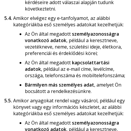
kérdéseire adott válaszai alapján tudunk
következtetni.
5.4.
Amikor elvégez egy e‑tanfolyamot, az alábbi
kategóriákba eső személyes adatokat kezelhetjük:
Az Ön által megadott
személyazonosságra
vonatkozó adatok
, például a keresztneve,
vezetékneve, neme, születési ideje, életkora,
preferenciái és érdeklődési körei;
Az Ön által megadott
kapcsolattartási
adatok
, például az e‑mail címe, levélcíme,
országa, telefonszáma és mobiltelefonszáma;
Bármilyen más személyes adat
, amelyet Ön
bocsátott a rendelkezésünkre.
5.5.
Amikor anyagokat rendel vagy vásárol, például egy
könyvet vagy egy információs készletet, az alábbi
kategóriákba eső személyes adatokat kezelhetjük:
Az Ön által megadott
személyazonosságra
vonatkozó adatok
, például a keresztneve,